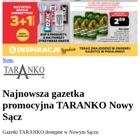
Netto
Najnowsza gazetka
promocyjna TARANKO Nowy
Sącz
Gazetki TARANKO dostępne w Nowym Sączu