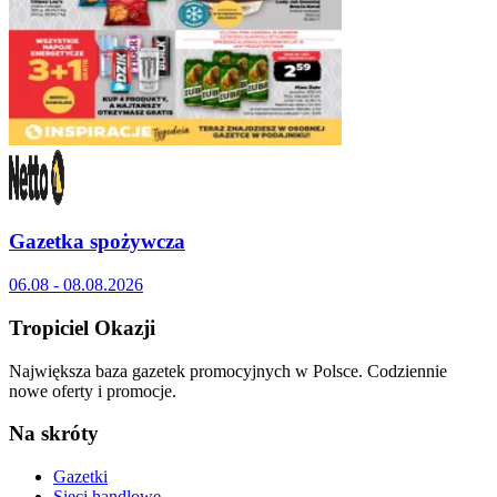
Gazetka spożywcza
06.08 - 08.08.2026
Tropiciel Okazji
Największa baza gazetek promocyjnych w Polsce. Codziennie
nowe oferty i promocje.
Na skróty
Gazetki
Sieci handlowe