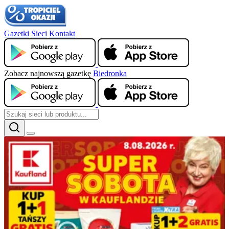
Gazetki
Sieci
Kontakt
Zobacz najnowszą gazetkę
Biedronka