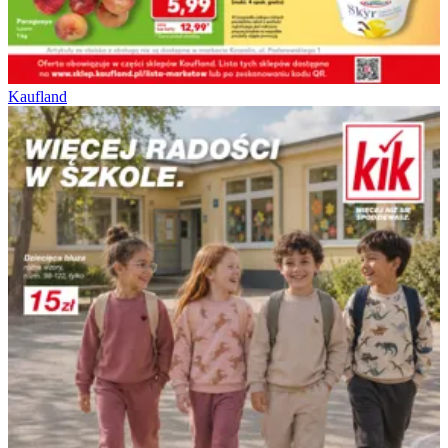
Kaufland