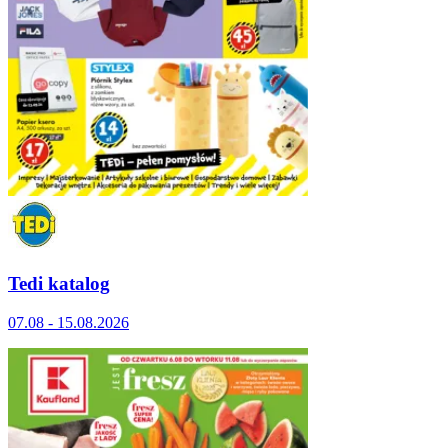
Tedi katalog
07.08 - 15.08.2026