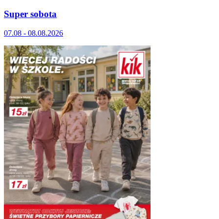
Super sobota
07.08 - 08.08.2026