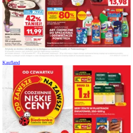
Kaufland