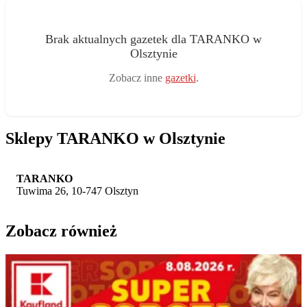
Brak aktualnych gazetek dla TARANKO w
Olsztynie
Zobacz inne
gazetki
.
Sklepy TARANKO w Olsztynie
TARANKO
Tuwima 26, 10-747 Olsztyn
Zobacz również