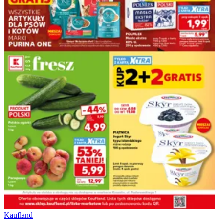
Kaufland