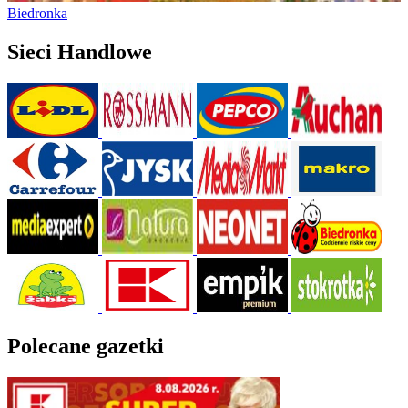
Biedronka
Sieci Handlowe
Polecane gazetki