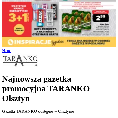
Netto
Najnowsza gazetka
promocyjna TARANKO
Olsztyn
Gazetki TARANKO dostępne w Olsztynie