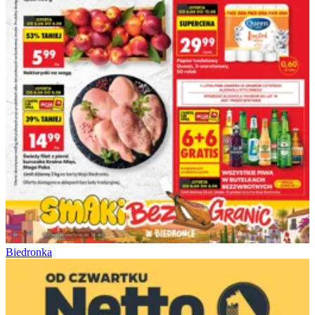
Biedronka