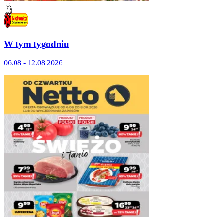
W tym tygodniu
06.08 - 12.08.2026